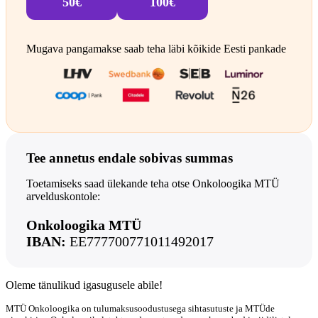
50€
100€
Mugava pangamakse saab teha läbi kõikide Eesti pankade
Tee annetus endale sobivas summas
Toetamiseks saad ülekande teha otse Onkoloogika MTÜ
arvelduskontole:
Onkoloogika MTÜ
IBAN:
EE777700771011492017
Oleme tänulikud igasugusele abile!
MTÜ Onkoloogika on tulumaksusoodustusega sihtasutuste ja MTÜde