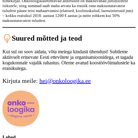
nimekirjas. Onkoloogikaletehtavad annetused on maksuvabad juriidilistele
isikutele; ning summad saab maha arvata ka eraisik oma maksustatavatest
tuludest pärast teisi mahaarvamisi (elatised, koolituskulud, laenuintressid jms)
– kokku eraisikul 2016. aastast 1200 € aastas ja mitte rohkem kui 50%
maksustatavatest tuludest.
Suured mõtted ja teod
Kui sul on soov aidata, võta meiega kindasti ühendust! Suhtleme
aktiivselt erinevate Eesti ettevõtete ja organisatsioonidega, et tagada
kogukonnale vajalik rahastus. Oleme avatud koostöövõimalustele ka
eraisikutega.
Kirjuta meile:
hei@onkoloogika.ee
Lehed