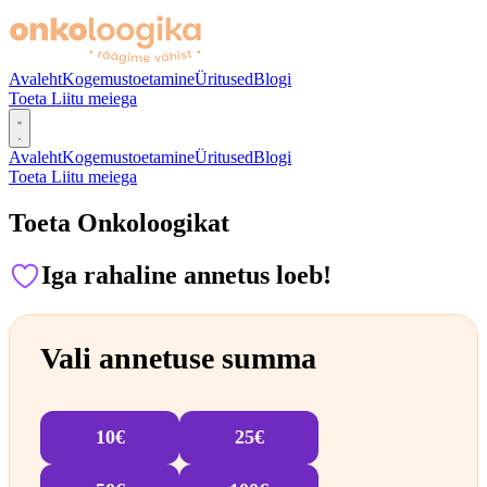
Avaleht
Kogemustoetamine
Üritused
Blogi
Toeta
Liitu meiega
Avaleht
Kogemustoetamine
Üritused
Blogi
Toeta
Liitu meiega
Toeta Onkoloogikat
Iga rahaline annetus loeb!
Vali annetuse summa
10€
25€