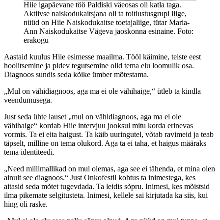
Hiie igapäevane töö Paldiski väeosas oli katla taga.
Aktiivse naiskodukaitsjana oli ta toitlustusgrupi liige,
nüüd on Hiie Naiskodukaitse toetajaliige, tütar Maria-
Ann Naiskodukaitse Vägeva jaoskonna esinaine. Foto:
erakogu
Aastaid kuulus Hiie esimesse maailma. Tööl käimine, teiste eest
hoolitsemine ja pidev tegutsemine olid tema elu loomulik osa.
Diagnoos sundis seda kõike ümber mõtestama.
„Mul on vähidiagnoos, aga ma ei ole vähihaige,“ ütleb ta kindla
veendumusega.
Just seda ühte lauset „mul on vähidiagnoos, aga ma ei ole
vähihaige“ kordab Hiie intervjuu jooksul mitu korda erinevas
vormis. Ta ei eita haigust. Ta käib uuringutel, võtab ravimeid ja teab
täpselt, milline on tema olukord. Aga ta ei taha, et haigus määraks
tema identiteedi.
„Need millimallikad on mul olemas, aga see ei tähenda, et mina olen
ainult see diagnoos.“ Just Onkofestil kohtus ta inimestega, kes
aitasid seda mõtet tugevdada. Ta leidis sõpru. Inimesi, kes mõistsid
ilma pikemate selgitusteta. Inimesi, kellele sai kirjutada ka siis, kui
hing oli raske.