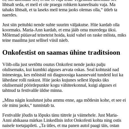
lihtsalt seda, et meil ei ole praegu rohkem kaneelisaiu vaja. Ma
tahaks lihtsalt, et ta laseks meil tema jaoks olemas olla,“ ütleb ta
naerdes.
Just siin peitubki nende suhte suurim väljakutse. Hiie kardab olla
koormaks. Maria-Ann kardab, et ema jääb oma muredega üksi.
Mõlemad püüavad teineteist hoida, kuid vahel on raske mõista, miks
teine maailma just sellisel viisil näeb.
Onkofestist on saamas ühine traditsioon
Võib-olla just seetõttu osutus Onkofest nende jaoks palju
olulisemaks, kui kumbki alguses arvata oskas. Seal kohtusid nad
inimestega, kes mõistsid nii diagnoosiga kaasnevaid tundeid kui ka
lähedase rolli raskust. Hiie jaoks kujunes sellest lõpuks üks
olulisemaid pöördepunkte kogu vähiteekonnal, kuigi alguses ei
tahtnud ta festivalile üldse minna.
„Mina nägin kuulutust juba ammu enne, aga mõtlesin kohe, et see ei
ole minu jaoks,“ tunnistab ta.
Festivalile jõudis ta lõpuks tänu tütrele ja väimehele. Just Maria-
Anni abikaasa märkas LinkedInis infot Onkofesti kohta ning ostis
naisele toetajapileti. „Ta ütles, et ma panen autol paagi täis, ostan