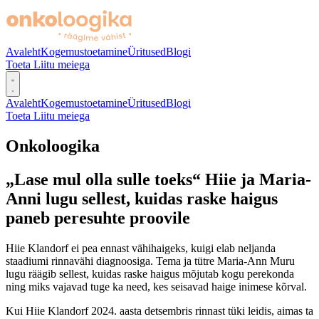
Avaleht
Kogemustoetamine
Üritused
Blogi
Toeta
Liitu meiega
Avaleht
Kogemustoetamine
Üritused
Blogi
Toeta
Liitu meiega
Onkoloogika
„Lase mul olla sulle toeks“ Hiie ja Maria-
Anni lugu sellest, kuidas raske haigus
paneb peresuhte proovile
Hiie Klandorf ei pea ennast vähihaigeks, kuigi elab neljanda
staadiumi rinnavähi diagnoosiga. Tema ja tütre Maria-Ann Muru
lugu räägib sellest, kuidas raske haigus mõjutab kogu perekonda
ning miks vajavad tuge ka need, kes seisavad haige inimese kõrval.
Kui Hiie Klandorf 2024. aasta detsembris rinnast tüki leidis, aimas ta