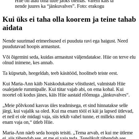
Hiie on alati oma tütre jaoks olemas. Varem käis ta
nende juures ka “jänkuvalves”. Foto: erakogu
Kui üks ei taha olla koorem ja teine tahab
aidata
Nende suurimad erimeelsused ei puuduta ravi ega haigust. Need
puudutavad hoopis armastust.
Või õigemini seda, kuidas armastust väljendatakse. Hiie on terve elu
olnud inimene, kes annab.
Ta küpsetab, heegeldab, teeb käsitööd, hoolitseb teiste eest.
Kui Maria-Ann käib Naiskodukaitse võistlustel, valmistab Hiie
osalejatele rummipalle. Kui tütar vajab abi, on ema kohal. Kui
noortel oli kodus jänes, käis Hiie aastaid rõõmuga „jänkuvalves“.
„Meie põlvkond kasvas üles teadmisega, et sind hinnatakse selle
järgi, kui vajalik sa oled. Kui ma enam tööl ei käi ja lapsed ütlevad,
et neil ei ole midagi vaja, siis tekib vahel tunne, et milleks mind
enam vaja on,“ ütleb Hiie.
Maria-Ann näeb seda hoopis teisiti. „Tema arvab, et kui me ütleme
ei, siis tähendab see, et me ei vaja teda. Tegelikult tähendab see