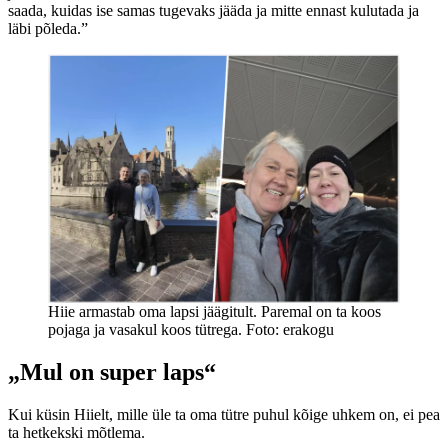
saada, kuidas ise samas tugevaks jääda ja mitte ennast kulutada ja
läbi põleda.”
Hiie armastab oma lapsi jäägitult. Paremal on ta koos
pojaga ja vasakul koos tütrega. Foto: erakogu
„Mul on super laps“
Kui küsin Hiielt, mille üle ta oma tütre puhul kõige uhkem on, ei pea
ta hetkekski mõtlema.