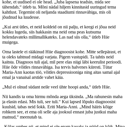
kohe, et uudised ei ole head. „Juba lapsena teadsin, mida see
tähendab,“ ütleb ta. Mõni nädal hiljem kinnitasid uuringud tema
kahtlust. Tegemist oli neljanda staadiumi rinnavähiga, mis oli
jõudnud ka luudesse.
„Kui arst ütles, et neid koldeid on nii palju, et keegi ei jõua neid
kokku lugeda, siis hakkasin ma neid oma peas kutsuma
helendavateks millimallikateks. Las nad siis olla,“ ütleb Hiie
muigega.
Oma lastele ei rääkinud Hiie diagnoosist kohe. Mitte sellepärast, et
ta oleks tahtnud midagi varjata. Pigem vastupidi. Ta tahtis neid
kaitsta. Diagnoos tuli ajal, mil pere elas niigi läbi keerulist perioodi.
Hiie õde võitles rinnavähiga. Isa tervis halvenes kiiresti. Tütar
Maria-Ann kaotas töö, võitles depressiooniga ning aitas samal ajal
emal ja vanaisal arstide vahet käia.
„Mul ei olnud südant neile veel ühte hoopi anda,“ ütleb Hiie.
Nii kandis ta oma hirmu mõnda aega üksinda. „Ma rahunesin maha
ja elasin edasi. Mis tuli, see tuli.“ Kui lapsed lõpuks diagnoosist
kuulsid, tabas neid šokk. Eriti Maria-Anni. „Mind häiris kõige
rohkem see, et ema oli selle aja jooksul ennast juba justkui maha
matnud,“ meenutab ta.
„Kõlas umbes nii, et mind ei ole enam kauaks ja nüüd on kõik. Mina