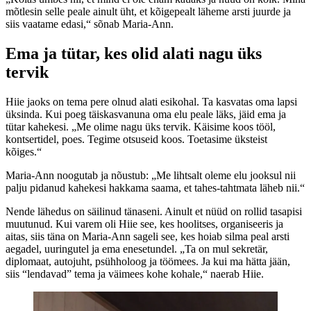
mõtlesin selle peale ainult üht, et kõigepealt läheme arsti juurde ja
siis vaatame edasi,“ sõnab Maria-Ann.
Ema ja tütar, kes olid alati nagu üks
tervik
Hiie jaoks on tema pere olnud alati esikohal. Ta kasvatas oma lapsi
üksinda. Kui poeg täiskasvanuna oma elu peale läks, jäid ema ja
tütar kahekesi. „Me olime nagu üks tervik. Käisime koos tööl,
kontsertidel, poes. Tegime otsuseid koos. Toetasime üksteist
kõiges.“
Maria-Ann noogutab ja nõustub: „Me lihtsalt oleme elu jooksul nii
palju pidanud kahekesi hakkama saama, et tahes-tahtmata läheb nii.“
Nende lähedus on säilinud tänaseni. Ainult et nüüd on rollid tasapisi
muutunud. Kui varem oli Hiie see, kes hoolitses, organiseeris ja
aitas, siis täna on Maria-Ann sageli see, kes hoiab silma peal arsti
aegadel, uuringutel ja ema enesetundel. „Ta on mul sekretär,
diplomaat, autojuht, psühholoog ja töömees. Ja kui ma hätta jään,
siis “lendavad” tema ja väimees kohe kohale,“ naerab Hiie.