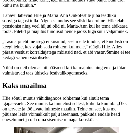
kuhu ma kuulun.“
Tänavu lähevad Hiie ja Maria-Ann Onkofestile juba teadliku
sooviga tagasi tulla. Alguses tundus see siiski keeruline. Hiie elab
pensionist ning veel hiljuti olid nii Maria-Ann kui ka tema abikaasa
tööta. Piletid ja majutus tundusid nende jaoks liiga suur väljaminek.
„Tasuta piletit me isegi ei küsinud, sest meile tundus, et kindlasti on
keegi teine, kes vajab seda rohkem kui meie,“ räägib Hiie. Alles
pärast vestlust korraldajatega mõistsid nad, et abi vastuvõtmine ei tee
kedagi vähem vääriliseks.
Nüüd on neil olemas nii pääsmed kui ka majutus ning ema ja tütar
valmistuvad taas ühiseks festivalikogemuseks.
Kaks maailma
Hiie sõnul muutis vähidiagnoos rohkemat kui ainult tema
igapäevaelu. See muutis ka tunnetust sellest, kuhu ta kuulub. „Üks
on tervete ja töötavate inimeste maailm. Teine on see, kus me
püüame leida võimalikult palju iseennast, pakkuda endale head
enesetunnet ja olla oma sisemise minaga kooskõlas.“