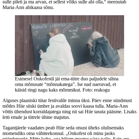
sulle pileti ja ma arvan, et sellest võiks sulle abi olla,“ meenutab
Maria-Ann abikaasa sõnu.
Esimesel Onkofestil jäi ema-tütre duo paljudele silma
oma mõnusate “mõnnakatega”. Ise nad naeravad, et
käisid ringi nagu kaks mõmmikut. Foto: erakogu
Alguses plaaniski tütar festivalile minna üksi. Päev enne sündmust
mõtles Hiie siiski ümber ja avaldas soovi kaasa tulla. Maria-Ann
võttis ühendust korraldajatega ning nii sai Hiie tasuta pääsme. Lisaks
leiti emale ja tütrele ühine majutus.
Tagantjärele vaadates peab Hiie seda otsust üheks olulisemaks
momendiks oma vähiteekonnal. „Onkofest oli minu jaoks
pöördepunkt. Mitte kohe, aga hiljem muutus väga palju. Sain aru,