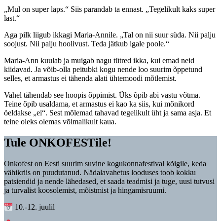
„Mul on super laps.“ Siis parandab ta ennast. „Tegelikult kaks super
last.“
Aga pilk liigub ikkagi Maria-Annile. „Tal on nii suur süda. Nii palju
soojust. Nii palju hoolivust. Teda jätkub igale poole.“
Maria-Ann kuulab ja muigab nagu tütred ikka, kui emad neid
kiidavad. Ja võib-olla peitubki kogu nende loo suurim õppetund
selles, et armastus ei tähenda alati ühtemoodi mõtlemist.
Vahel tähendab see hoopis õppimist. Üks õpib abi vastu võtma.
Teine õpib usaldama, et armastus ei kao ka siis, kui mõnikord
öeldakse „ei“. Sest mõlemad tahavad tegelikult üht ja sama asja. Et
teine oleks olemas võimalikult kaua.
Tule ONKOFESTile!
Onkofest on Eesti suurim suvine kogukonnafestival kõigile, keda
vähikriis on puudutanud. Nädalavahetus looduses toob kokku
patsiendid ja nende lähedased, et saada teadmisi ja tuge, uusi tutvusi
ja turvalist koosolemist, mõistmist ja hingamisruumi.
10.-12. juulil