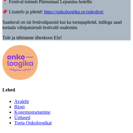
Festival toimub Pärnumaal Lepanina hotellis
Lisainfo ja piletid:
https://onkoloogika.ee/onkofest/
Saadaval on nii festivalipassid kui ka toetajapiletid, millega saad
toetada vähipatsiendi festivalil osalemist.
Tule ja tähistame üheskoos Elu!
Lehed
Avaleht
Blogi
Kogemustoetamine
Üritused
Toeta Onkoloogikat