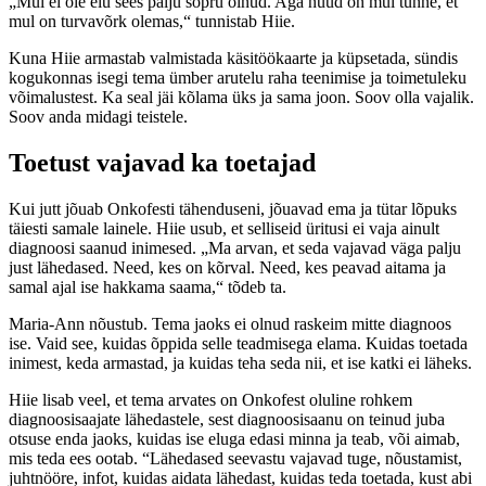
„Mul ei ole elu sees palju sõpru olnud. Aga nüüd on mul tunne, et
mul on turvavõrk olemas,“ tunnistab Hiie.
Kuna Hiie armastab valmistada käsitöökaarte ja küpsetada, sündis
kogukonnas isegi tema ümber arutelu raha teenimise ja toimetuleku
võimalustest. Ka seal jäi kõlama üks ja sama joon. Soov olla vajalik.
Soov anda midagi teistele.
Toetust vajavad ka toetajad
Kui jutt jõuab Onkofesti tähenduseni, jõuavad ema ja tütar lõpuks
täiesti samale lainele. Hiie usub, et selliseid üritusi ei vaja ainult
diagnoosi saanud inimesed. „Ma arvan, et seda vajavad väga palju
just lähedased. Need, kes on kõrval. Need, kes peavad aitama ja
samal ajal ise hakkama saama,“ tõdeb ta.
Maria-Ann nõustub. Tema jaoks ei olnud raskeim mitte diagnoos
ise. Vaid see, kuidas õppida selle teadmisega elama. Kuidas toetada
inimest, keda armastad, ja kuidas teha seda nii, et ise katki ei läheks.
Hiie lisab veel, et tema arvates on Onkofest oluline rohkem
diagnoosisaajate lähedastele, sest diagnoosisaanu on teinud juba
otsuse enda jaoks, kuidas ise eluga edasi minna ja teab, või aimab,
mis teda ees ootab. “Lähedased seevastu vajavad tuge, nõustamist,
juhtnööre, infot, kuidas aidata lähedast, kuidas teda toetada, kust abi